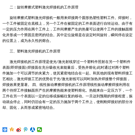
二：旋转摩擦式塑料激光焊接机的工作原理
旋转摩擦式塑料激光焊接机一般用来焊接两个圆形热塑性塑料工件。焊接时，
一个工件被固定在底模上，另一个工件在被固定的工件表面进行自转运动。由于有
一定的压力作用在两个工件上，工件间摩擦产生的热量可以使两个工件的接触面熔
化并形成一个禁固且密闭的结合。其中定位旋熔是在设定时间旋转，瞬间停在设定
的位置上，成为永久性的熔合。
三、塑料激光焊接机的工作原理
激光焊接机的工作原理是使光
激光射线穿过一个塑料件照射在另一个塑料件
/
表面
即焊接面
焊接面在充分吸收光束能量后，受热并熔化
此时通过对两个塑料
(
);
;
件施加一个可以调节的夹紧力，使其紧密地结合在一起。和其他的现有塑料焊接工
艺相比，激光焊接工艺的优势在于光
激光射线可以同时加热并焊接整个焊接面，
/
焊接效果更显著。 四、线性振动摩擦焊接机的工作原理线性振动摩擦焊接利用在
两个待焊工件接触面所产生的摩擦热能来使塑料熔化。热能来自一定压力下，一个
工件在另一个表面以一定的位移或振幅往复的移动。一旦达到预期的焊接程度，振
动就会停止，同时仍旧会有一定的压力施加于两个工件上，使刚刚焊接好的部分冷
却、固化，从而形成紧密地结合。