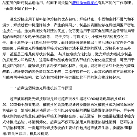
品监管的医药制品也适用。然而不同类型的
塑料激光焊接机
有具不同的工作原理，
下面随小编了解一下。
激光焊接应用于塑料部件熔接的优点包括：焊接精密、牢固和密封不透气和不
漏水，焊接过程中树脂降解少、产生的碎屑少，制品的表面能够在焊缝周围严密地
连接在一起。激光焊接没有残渣的优点，使它更适用于国家食品药品监督管理局管
制的医药制品及电子传感器等。
易于控制，可焊接尺寸小或外形结构复杂的工
件。由于激光便于计算机软件控制，而且光纤激光器输出可灵活地达到零件各个细
微部位，采用激光焊接能够焊接其它焊接方法不易达到的区域，焊接具有复杂外
形、甚至是三维几何形状的制品。
与其他熔接方法比较，激光焊接大幅减少制品
的振动应力和热应力。这意味着制品或者装置内部组件的老化速度更慢，可应用于
易损坏的制品。能够焊接许多种类不同的材料。例如，能将透过近红外激光的聚碳
酸脂，玻纤增强的黑色聚对苯二甲酸丁二脂连接在一起，而其它的焊接方法根本不
可能将两种在结构、软化点和增强材料等方面如此不同的聚合物连接起来。
一：超声波塑料激光焊接机的工作原理
超声波塑料激光焊接原理是通过超声波发生器将
赫兹电流转换成
、
50/60
15
、
或
千赫兹电能。被转换的高频电能通过换能器再次被转换成为同等频率的
20
30
40
机械运动，随后机械运动通过一套可以改变振幅的调幅器装置传递到焊头。焊头将
接收到的振动能量传递到待焊接工件的接合部，在该区域，振动能量被通过摩擦方
式转换成热能，将塑料熔化。超声波不仅可以被用来焊接硬热塑性塑料，还可以加
工织物和薄膜。一套超声波焊接系统的主要组件包括超声波发生器，换能器
调幅
/
器
焊头三联组，模具和机架。
/