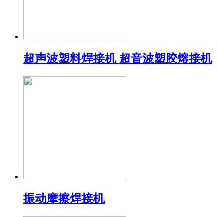
超声波塑料焊接机 超音波塑胶熔接机
振动摩擦焊接机