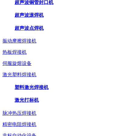
超声波铜管封口机
超声波滚焊机
超声波点焊机
振动摩擦焊接机
热板焊接机
伺服旋熔设备
激光塑料焊接机
塑料激光焊接机
激光打标机
脉冲热压焊接机
精密电阻焊接机
非标自动化设备