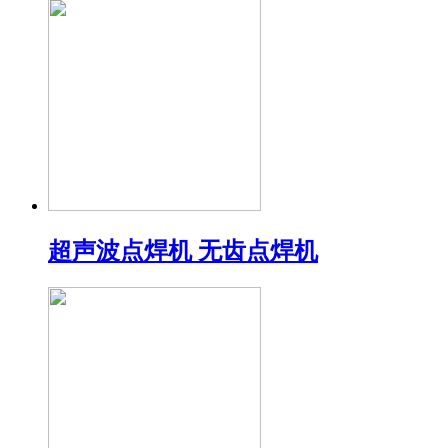
超声波点焊机 无齿点焊机