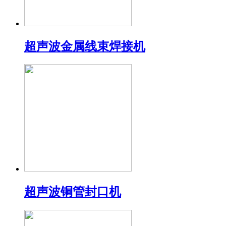
超声波金属线束焊接机
超声波铜管封口机