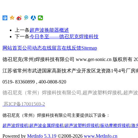
上一条
超声波换能器概述
下一条
今日冬至——德召尼克焊接科技
网站首页
公司动态
在线留言
在线反馈
Sitemap
德召尼克(常州)焊接科技有限公司 www.ger-sonic.cn 版权所有 201
江苏省常州市武进国家高新技术产业开发区龙资路1号4号厂房
0519- 83360899 , 400-0808-920
德召尼克（常州）焊接科技有限公司,超声波塑料焊接机,超声波
苏ICP备17001569-2
德召尼克（常州）焊接科技有限公司主要提供以下设备
：
超声波焊接机
|
超声波金属焊接机
|
超声波塑料焊接机
|
振动摩擦焊接机
|
激
Powered by
MetInfo 5.3.19
©2008-2026
www.MetInfo.cn