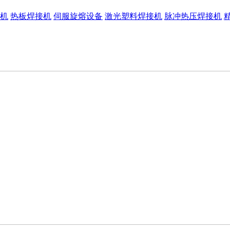
机
热板焊接机
伺服旋熔设备
激光塑料焊接机
脉冲热压焊接机