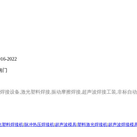
6-2022
南门
焊接设备,激光塑料焊接,振动摩擦焊接
,超声波焊接工装
,
非标自动
光塑料焊接机
|
脉冲热压焊接机
|
超声波模具
|
塑料激光焊接机
|
超声波焊接模