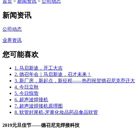
首页
>
新闻资讯
>
公司动态
新闻资讯
公司动态
业界资讯
您可能喜欢
1. 马启新途，开工大吉
2. 德召年会｜马启新途，召才未来！
3. 新厂房，新起点，新征程——热烈祝贺德召尼克乔迁
4. 今日立秋
5. 今日惊蛰
6. 超声波焊接机
7. 超声波焊接机原理图
8. 软管封尾机-牙膏化妆品药品食品软管
2019元旦佳节——德召尼克焊接科技