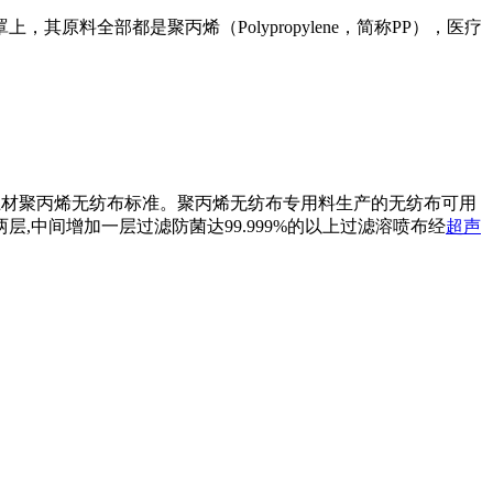
料全部都是聚丙烯（Polypropylene，简称PP），医疗
卫材聚丙烯无纺布标准。
聚丙烯无纺布专用料生产的无纺布可用
中间增加一层过滤防菌达99.999%的以上过滤溶喷布经
超声