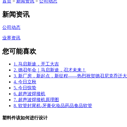
首页
>
新闻资讯
>
公司动态
新闻资讯
公司动态
业界资讯
您可能喜欢
1. 马启新途，开工大吉
2. 德召年会｜马启新途，召才未来！
3. 新厂房，新起点，新征程——热烈祝贺德召尼克乔迁
4. 今日立秋
5. 今日惊蛰
6. 超声波焊接机
7. 超声波焊接机原理图
8. 软管封尾机-牙膏化妆品药品食品软管
塑料件该如何进行设计