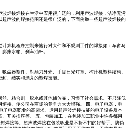
声波焊接焊接在生活中应用很广泛的，利用声波焊接，洁净无污
以超声波的焊接范围还是很广泛的，下面例举一些超声波焊接的
过计算机程序控制来施行对大件和不规则工件的焊接如：车窗马
、膨账水箱、刹车油杯。
，吸尘器塑件、剃须刀外壳、手提日光灯罩、榨汁机塑料结构、
密封、结实和漂亮的塑焊技能。
螺丝、粘合剂、胶水或其他辅佐品，习惯了社会需求。不只降低
熔接。使公司在商场的竟争力大大增强。 四、电子电器，电
电子电器职业的高需求。运用超声波焊接技能的电子设备及本
器、开关插座等。 五、包装加工，在包装加工职业中许多都用
密封焊接等。超声波焊接在包装职业是不折不扣的好帮手。防伪