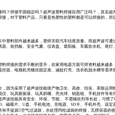
接吗？焊接牢固稳定吗？超声波塑料焊接应用广泛吗？，其实超
焊接，对于塑料产品，只要是热塑性的塑料都是可以焊接的，所
车中塑料部件越来越多，塑焊关联汽车结尾质量。而超声波可通
清器、前挡板、安全气囊、仪表盘、遮阳板、车载饮水机、尾灯
塑料焊接的需求不断的晋升，在家用电器方面可焊资料越来越多
遥控器、电视机壳螺丝固定座、减蚊灯壳、洗衣机脱水槽等需求
全，因为采用了超声波技能使产物卫生、高效、结实、革除运用
圆仪、玩具眼振落、玩具奶嘴、亮光球、钥匙链、手机挂件等有用
超声波技能具有安全、环保、节能 、不需辅佐剂等长处，习惯了
3、磁碟片、U盘、手机电池、充电器、SD卡、手机外壳、设定
纺布手提袋空气过滤袋，水处理丙纶滤袋的焊接，瓦楞容器的