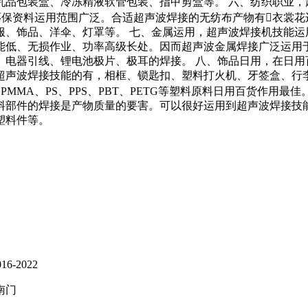
乳品包装盒、冷冻精液软管包装、指甲剪盒等。 六、纺织职业，
环保资料运用范围广泛。合适超声波焊接的无纺布产物有衣裳花
服、饰品、洋伞、灯罩等。 七、金属运用，超声波焊接机技能运
能低、无损作业、功率高级长处。因而超声波金属焊接广泛运用
、电器引线、锂电池极片、极耳的焊接。 八、饰品日用，在日用
超声波焊接技能的有，相框、锁匙扣、塑料打火机、牙签盒、行
、PMMA、PS、PPS、PBT、PETG等塑料原料日用百货作用
料部件的焊接是产物质量的要害。可以很好运用到超声波焊接技
塑料件等。
6-2022
南门