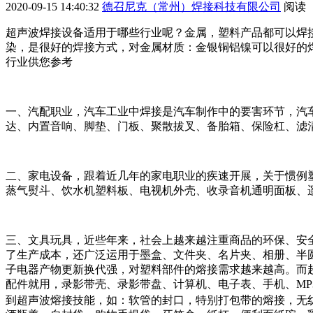
2020-09-15 14:40:32
德召尼克（常州）焊接科技有限公司
阅读
超声波焊接设备适用于哪些行业呢？金属，塑料产品都可以焊
染，是很好的焊接方式，对金属材质：金银铜铝镍可以很好的
行业供您参考
一、汽配职业，汽车工业中焊接是汽车制作中的要害环节，汽
达、内置音响、脚垫、门板、聚散拔叉、备胎箱、保险杠、滤
二、家电设备，跟着近几年的家电职业的疾速开展，关于惯例
蒸气熨斗、饮水机塑料板、电视机外壳、收录音机通明面板、
三、文具玩具，近些年来，社会上越来越注重商品的环保、安
了生产成本，还广泛运用于墨盒、文件夹、名片夹、相册、半
子电器产物更新换代强，对塑料部件的熔接需求越来越高。而
配件就用，录影带壳、录影带盘、计算机、电子表、手机、MP
到超声波熔接技能，如：软管的封口，特别打包带的熔接，无