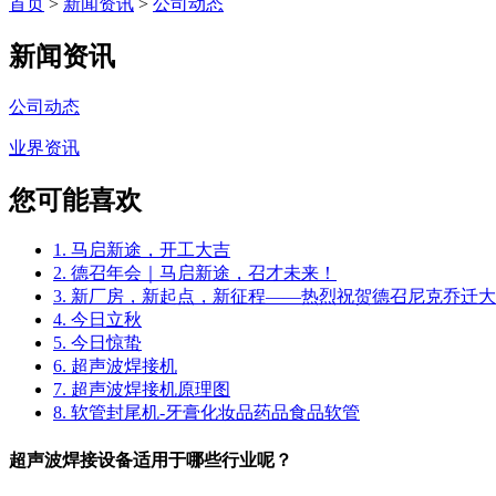
首页
>
新闻资讯
>
公司动态
新闻资讯
公司动态
业界资讯
您可能喜欢
1. 马启新途，开工大吉
2. 德召年会｜马启新途，召才未来！
3. 新厂房，新起点，新征程——热烈祝贺德召尼克乔迁
4. 今日立秋
5. 今日惊蛰
6. 超声波焊接机
7. 超声波焊接机原理图
8. 软管封尾机-牙膏化妆品药品食品软管
超声波焊接设备适用于哪些行业呢？