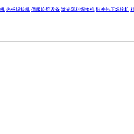
机
热板焊接机
伺服旋熔设备
激光塑料焊接机
脉冲热压焊接机