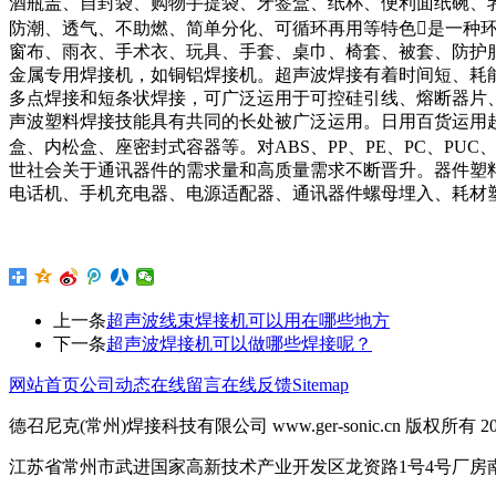
酒瓶盖、自封袋、购物手提袋、牙签盒、纸杯、便利面纸碗、
防潮、透气、不助燃、简单分化、可循环再用等特色是一种
窗布、雨衣、手术衣、玩具、手套、桌巾、椅套、被套、防护
金属专用焊接机，如铜铝焊接机。超声波焊接有着时间短、耗
多点焊接和短条状焊接，可广泛运用于可控硅引线、熔断器片
声波塑料焊接技能具有共同的长处被广泛运用。日用百货运用
盒、内松盒、座密封式容器等。对ABS、PP、PE、PC、PUC
世社会关于通讯器件的需求量和高质量需求不断晋升。器件塑
电话机、手机充电器、电源适配器、通讯器件螺母埋入、耗材
上一条
超声波线束焊接机可以用在哪些地方
下一条
超声波焊接机可以做哪些焊接呢？
网站首页
公司动态
在线留言
在线反馈
Sitemap
德召尼克(常州)焊接科技有限公司 www.ger-sonic.cn 版权所有 201
江苏省常州市武进国家高新技术产业开发区龙资路1号4号厂房